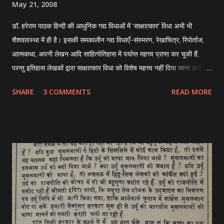
May 21, 2008
नहीं समझा जा सकता जब तक हम मानव-जीवन से उस प्रस्थान बिन्दु तक न जायें
डॉ. हरेराम पाठक हिन्दी की आधुनिक गद्य विधाओं में ‘साक्षात्कार' विधा अभी भी
जहाँ मानव एक संस्कारित जीवन की ओर उन्मुख हुआ है। मानव का सामाजिक स्वरूप
शैशवावस्था में ही है। इसकी समकालीन गद्य विधाएँ-संस्मरण, रेखाचित्र, रिपोर्ताज,
और तज्जन्य सामाजिक व्यवस्था...
आत्मकथा, अपनी लेखन आदि साहित्येतिहास में पर्याप्त महत्त्व प्राप्त कर चुकी हैं,
परन्तु इतिहास लेखकों द्वारा साक्षात्कार विधा को विशेष महत्त्व नहीं दिया जाना काफी
आश्चर्यजनक है। आश्चर्यजनक इसलिए है कि साहित्य की अन्य विधाओं की अपेक्षा
SHARE
3 COMMENTS
READ MORE
साक्षात्कार विधा ही एक ऐसी विधा है जिसके द्वारा किसी साहित्यकार के जीवन दर्शन
एवं उसके दृष्टिकोण तथा उसकी अभिरुचियों की गहन एवं तथ्यमूलक जानकारी
न्यूनातिन्यून समय में की जा सकती है। ऐसी सशक्त गद्य विधा का विकास उसकी
गुणवत्ता के अनुपात में सही दर पर न हो सकना आश्चर्यजनक नहीं तो क्या है।
परिवर्तन संसृति का नियम है। गद्य की अन्य विधाओं के विकसित होने का पर्याप्त
अवसर मिला पर एक सीमा तक ही साक्षात्कार विधा के साथ ऐसा नहीं हुआ। आरंभ में
उसे विकसित होने का अवसर नहीं मिला परंतु कालान्तर में उसके विकास की
बहुआयामी संभावनाएँ दृष्टिगोचर होने लगीं। साहित्य की अन्य विधाएँ साहित्य के
शिल्पगत दायरे में सिमट कर रह गयी...