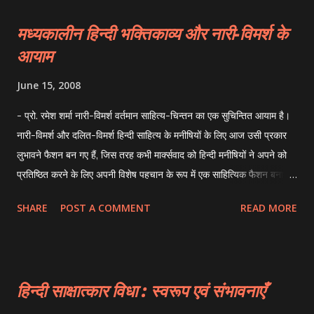
मध्यकालीन हिन्दी भक्तिकाव्य और नारी-विमर्श के
आयाम
June 15, 2008
- प्रो. रमेश शर्मा नारी-विमर्श वर्तमान साहित्य-चिन्तन का एक सुचिन्तित आयाम है।
नारी-विमर्श और दलित-विमर्श हिन्दी साहित्य के मनीषियों के लिए आज उसी प्रकार
लुभावने फैशन बन गए हैं, जिस तरह कभी मार्क्सवाद को हिन्दी मनीषियों ने अपने को
प्रतिष्ठित करने के लिए अपनी विशेष पहचान के रूप में एक साहित्यिक फैशन बनाकर
अपनाया था। विमर्शन को कभी काल की सीमाओं में बाँधकर नहीं देखा जा सकता।
SHARE
POST A COMMENT
READ MORE
इसे किसी सिद्धान्त विशेष के रूप में भी सीमित नहीं किया जा सकता। यह तो जीवन-
संदर्भित चिन्तन का एक सतत्‌ प्रवाह होता है जो विभिन्न माध्यमों से विभिन्न रूपों में
प्रकाशित होता है। जीवन के अनुभूतिगत प्रकाश का प्रकाशन ही विमर्शन है।
साहित्य भी जीवन के अनुभूतिपरक प्रकाशन का एक माध्यम है। साहित्य की अबाध
हिन्दी साक्षात्कार विधा : स्वरूप एवं संभावनाएँ
धारा जीवन के विविध आयामों को निरन्तर विमर्शन की ओर ले जाती है। नारी-विमर्श
भी मानव के जीवन-संदर्भित विमर्श का एक आयाम है जिसके सम्यक्‌ स्वरूप तब तक